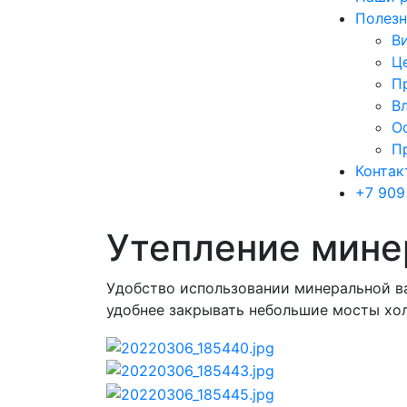
Полезн
В
Ц
П
В
О
П
Контак
+7 909
Утепление мине
Удобство использовании минеральной ва
удобнее закрывать небольшие мосты хо