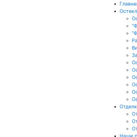
Главна
Остекл
О
"
"
Р
В
З
О
О
О
О
О
О
Отделк
О
О
О
Наши 