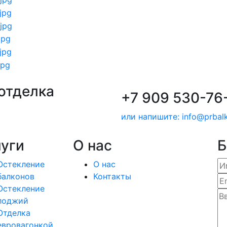
отделка
+7 909 530-76
или напишите: info@prbalk
луги
О нас
Б
Остекление
О нас
балконов
Контакты
Остекление
лоджий
Отделка
евровагонкой