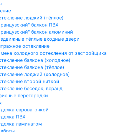
я
ение
стекление лоджий (тёплое)
Французский" балкон ПВХ
Французский" балкон алюминий
аздвижные тёплые входные двери
итражное остекление
амена холодного остекления от застройщика
стекление балкона (холодное)
стекление балкона (тёплое)
стекление лоджий (холодное)
стекление второй ниткой
стекление беседок, веранд
фисные перегородки
а
тделка евровагонкой
тделка ПВХ
тделка ламинатом
работы